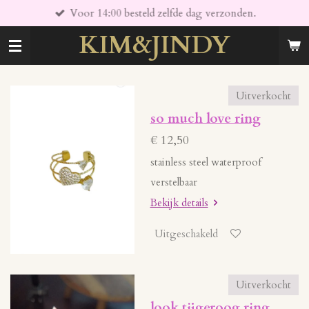
Voor 14:00 besteld zelfde dag verzonden.
Ga
direct
KIM&JINDY
naar
de
hoofdinhoud
Uitverkocht
so much love ring
€ 12,50
stainless steel waterproof
verstelbaar
Bekijk details
Uitgeschakeld
Uitverkocht
look tijgeroog ring