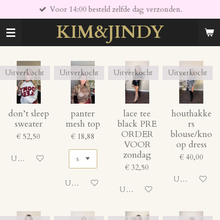
Voor 14:00 besteld zelfde dag verzonden.
Ga
direct
KIM&JINDY
naar
de
hoofdinhoud
Uitverkocht
Uitverkocht
Uitverkocht
Uitverkocht
don’t sleep
panter
lace tee
houthakke
sweater
mesh top
black PRE
rs
ORDER
blouse/kno
€ 52,50
€ 18,88
VOOR
op dress
zondag
€ 40,00
Uitgeschakeld
€ 32,50
Uitgeschakeld
Uitgeschakeld
Uitgeschakeld