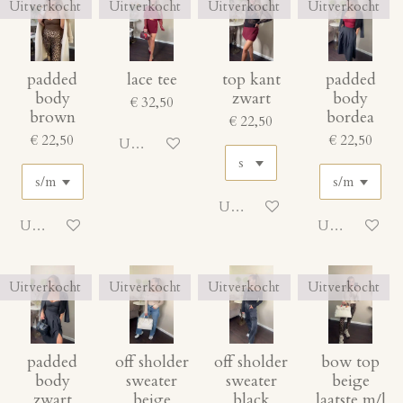
Uitverkocht
Uitverkocht
Uitverkocht
Uitverkocht
padded
lace tee
top kant
padded
body
zwart
body
€ 32,50
brown
bordea
€ 22,50
€ 22,50
€ 22,50
Uitgeschakeld
Uitgeschakeld
Uitgeschakeld
Uitgeschakeld
Uitverkocht
Uitverkocht
Uitverkocht
Uitverkocht
padded
off sholder
off sholder
bow top
body
sweater
sweater
beige
zwart
beige
black
laatste m/l