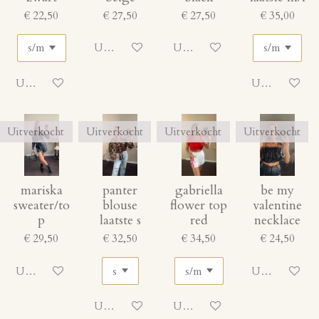
€ 22,50
€ 27,50
€ 27,50
€ 35,00
Uitgeschakeld
Uitgeschakeld
Uitgeschakeld
Uitgeschakeld
Uitverkocht
Uitverkocht
Uitverkocht
Uitverkocht
mariska
panter
gabriella
be my
sweater/to
blouse
flower top
valentine
p
laatste s
red
necklace
€ 29,50
€ 32,50
€ 34,50
€ 24,50
Uitgeschakeld
Uitgeschakeld
Uitgeschakeld
Uitgeschakeld