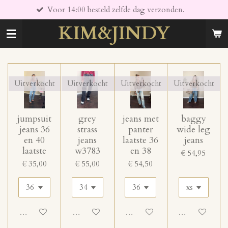
Voor 14:00 besteld zelfde dag verzonden.
Ga
direct
KIM&JINDY
naar
de
hoofdinhoud
Uitverkocht
Uitverkocht
Uitverkocht
Uitverkocht
jumpsuit
grey
jeans met
baggy
jeans 36
strass
panter
wide leg
en 40
jeans
laatste 36
jeans
laatste
w3783
en 38
€ 54,95
€ 35,00
€ 55,00
€ 54,50
Uitgeschakeld
Uitgeschakeld
Uitgeschakeld
Uitgeschakeld