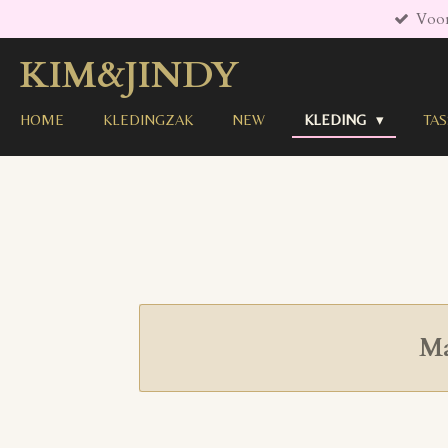
Voor
Ga
direct
KIM&JINDY
naar
de
hoofdinhoud
HOME
KLEDINGZAK
NEW
KLEDING
TA
Ma