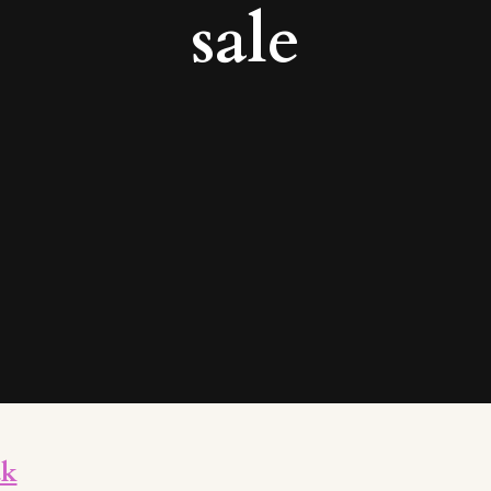
sale
ak