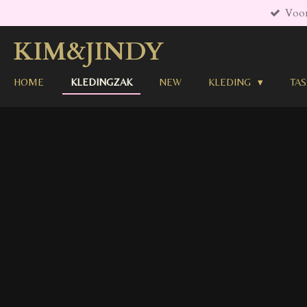
Voor
Ga
direct
KIM&JINDY
naar
de
hoofdinhoud
HOME
KLEDINGZAK
NEW
KLEDING
TA