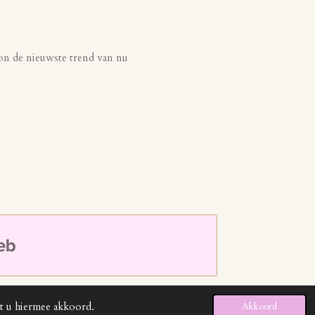
woon de nieuwste trend van nu
at u hiermee akkoord.
Akkoord