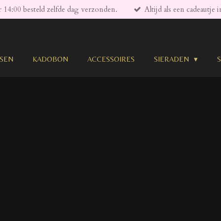
 14:00 besteld zelfde dag verzonden.
Altijd als een cadeautje 
SSEN
KADOBON
ACCESSOIRES
SIERADEN