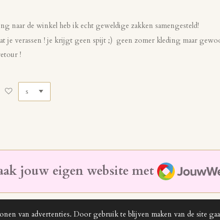
ng naar de winkel heb ik echt geweldige zakken samengesteld!
laat je verassen ! je krijgt geen spijt ;) geen zomer kleding maar ge
etour !
JouwWeb
ak jouw eigen website met
onen van advertenties. Door gebruik te blijven maken van de site ga