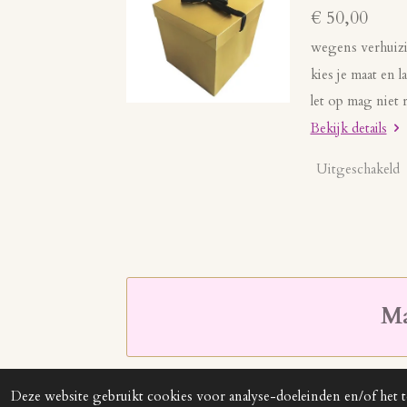
€ 50,00
wegens verhuizi
kies je maat en 
let op mag niet r
Bekijk details
Uitgeschakeld
Ma
Deze website gebruikt cookies voor analyse-doeleinden en/of het t