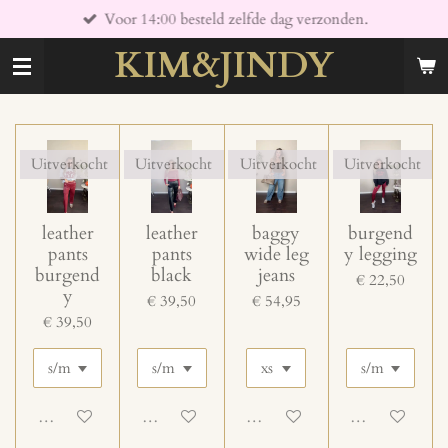
Voor 14:00 besteld zelfde dag verzonden.
Ga
direct
KIM&JINDY
naar
de
hoofdinhoud
Uitverkocht
Uitverkocht
Uitverkocht
Uitverkocht
leather
leather
baggy
burgend
pants
pants
wide leg
y legging
burgend
black
jeans
€ 22,50
y
€ 39,50
€ 54,95
€ 39,50
Uitgeschakeld
Uitgeschakeld
Uitgeschakeld
Uitgeschakeld