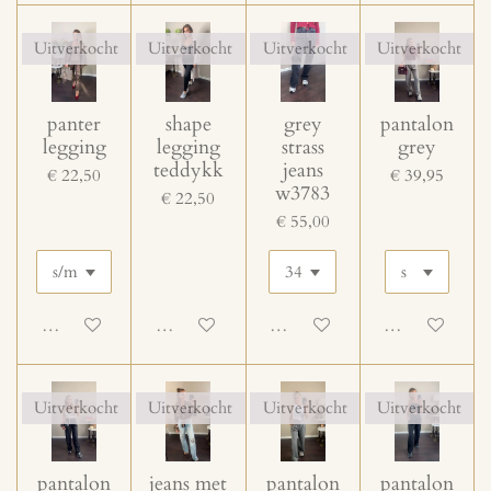
Uitverkocht
Uitverkocht
Uitverkocht
Uitverkocht
panter
shape
grey
pantalon
legging
legging
strass
grey
teddykk
jeans
€ 22,50
€ 39,95
w3783
€ 22,50
€ 55,00
Uitgeschakeld
Uitgeschakeld
Uitgeschakeld
Uitgeschakeld
Uitverkocht
Uitverkocht
Uitverkocht
Uitverkocht
pantalon
jeans met
pantalon
pantalon