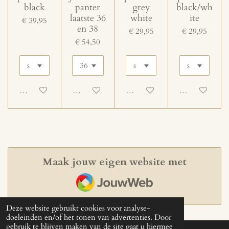
black
panter
grey
black/wh
laatste 36
white
ite
€ 39,95
en 38
€ 29,95
€ 29,95
€ 54,50
Uitgeschakeld
Uitgeschakeld
Uitgeschakeld
Uitgeschakeld
Maak jouw eigen website met
JouwWeb
Deze website gebruikt cookies voor analyse-
doeleinden en/of het tonen van advertenties. Door
gebruik te blijven maken van de site gaat u hiermee