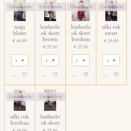
Uitverkocht
Uitverkocht
Uitverkocht
Uitverkocht
tanja
leatherlo
leatherlo
silki rok
blazer
ok skort
ok skort
zwart
brown
bordeau
€ 44,95
€ 35,00
€ 27,50
€ 27,50
Uitgeschakeld
Uitgeschakeld
Uitgeschakeld
Uitgeschakeld
Uitverkocht
Uitverkocht
silki rok
leatherlo
bordeau
ok skort
€ 35,00
€ 27,50