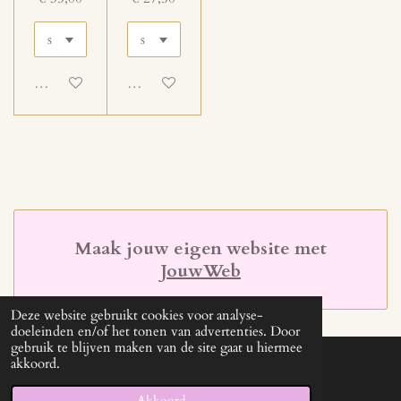
Uitgeschakeld
Uitgeschakeld
Maak jouw eigen website met
JouwWeb
Deze website gebruikt cookies voor analyse-
doeleinden en/of het tonen van advertenties. Door
gebruik te blijven maken van de site gaat u hiermee
akkoord.
© 2021 - 2026 kimenjindy
Powered by
JouwWeb