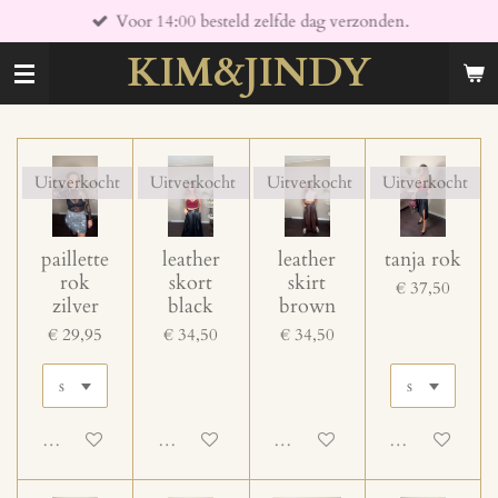
Voor 14:00 besteld zelfde dag verzonden.
Ga
direct
KIM&JINDY
naar
de
hoofdinhoud
Uitverkocht
Uitverkocht
Uitverkocht
Uitverkocht
paillette
leather
leather
tanja rok
rok
skort
skirt
€ 37,50
zilver
black
brown
€ 29,95
€ 34,50
€ 34,50
Uitgeschakeld
Uitgeschakeld
Uitgeschakeld
Uitgeschakeld