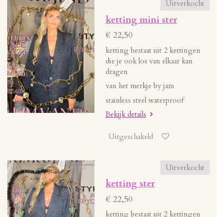
Uitverkocht
ketting mini ster
€ 22,50
ketting bestaat uit 2 kettingen
die je ook los van elkaar kan
dragen
van het merkje by jam
stainless steel waterproof
Bekijk details
Uitgeschakeld
Uitverkocht
ketting ster
€ 22,50
ketting bestaat uit 2 kettingen