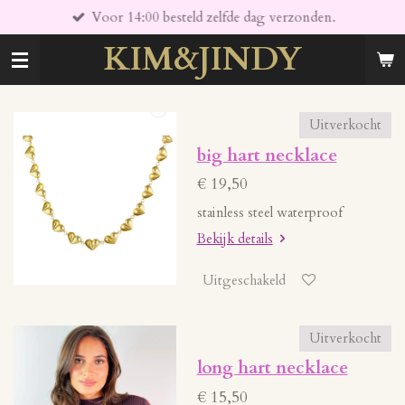
Voor 14:00 besteld zelfde dag verzonden.
Ga
direct
KIM&JINDY
naar
de
hoofdinhoud
Uitverkocht
big hart necklace
€ 19,50
stainless steel waterproof
Bekijk details
Uitgeschakeld
Uitverkocht
long hart necklace
€ 15,50