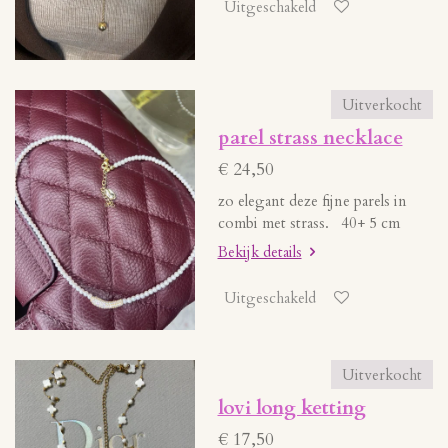
Uitgeschakeld
Uitverkocht
parel strass necklace
€ 24,50
zo elegant deze fijne parels in
combi met strass. 40+ 5 cm
Bekijk details
Uitgeschakeld
Uitverkocht
lovi long ketting
€ 17,50