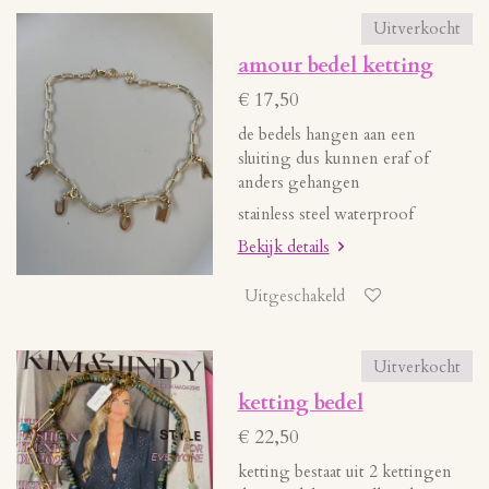
Uitverkocht
amour bedel ketting
€ 17,50
de bedels hangen aan een
sluiting dus kunnen eraf of
anders gehangen
stainless steel waterproof
Bekijk details
Uitgeschakeld
Uitverkocht
ketting bedel
€ 22,50
ketting bestaat uit 2 kettingen