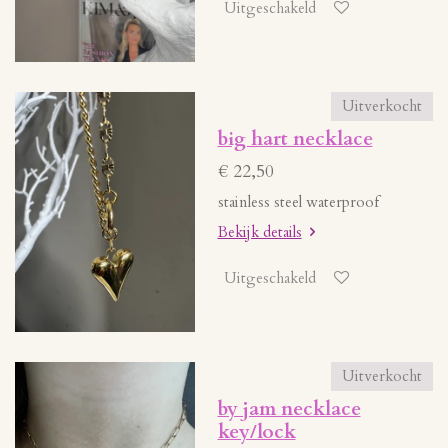
Uitgeschakeld
Uitverkocht
big hart necklace
€ 22,50
stainless steel waterproof
Bekijk details
Uitgeschakeld
Uitverkocht
by jam necklace
key/lock