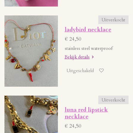
Uitverkocht
ladybird necklace
€ 24,50
stainless steel waterproof
Bekijk details
Uitgeschakeld
Uitverkocht
luna red lipstick
necklace
€ 24,50