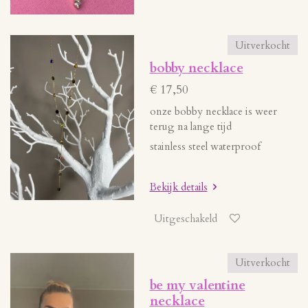
Uitverkocht
bobby necklace
€ 17,50
onze bobby necklace is weer
terug na lange tijd
stainless steel waterproof
Bekijk details
Uitgeschakeld
Uitverkocht
be my valentine
necklace