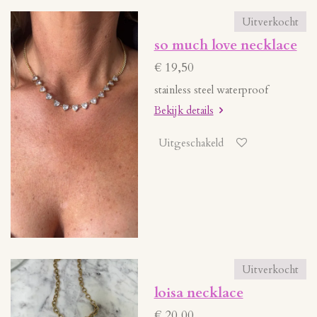
Uitverkocht
so much love necklace
€ 19,50
stainless steel waterproof
Bekijk details
Uitgeschakeld
Uitverkocht
loisa necklace
€ 20,00