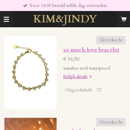
Voor 14:00 besteld zelfde dag verzonden.
Ga
direct
KIM&JINDY
naar
de
hoofdinhoud
Uitverkocht
so much love bracelet
€ 16,50
stainless steel waterproof
Bekijk details
Uitgeschakeld
Uitverkocht